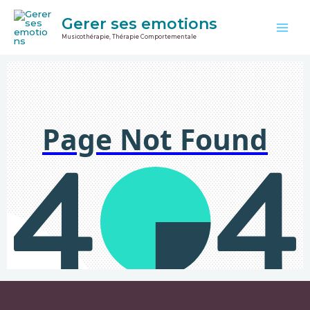
Aller
Main
Gerer ses emotions
au
Men
Musicothérapie, Thérapie Comportementale
contenu