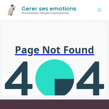
Aller
Main
Gerer ses emotions
au
Men
Musicothérapie, Thérapie Comportementale
contenu