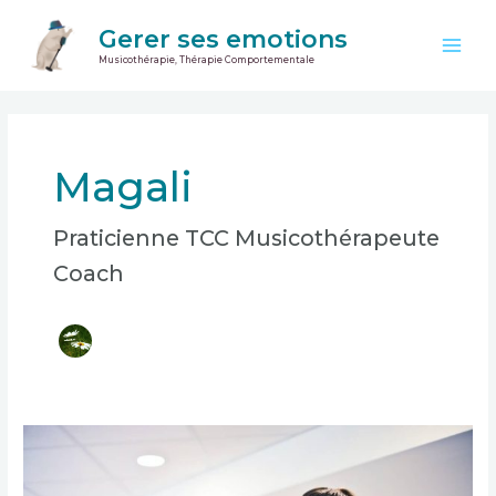
Aller
Main
Gerer ses emotions
au
Men
Musicothérapie, Thérapie Comportementale
contenu
Pagination
d’article
Magali
Praticienne TCC Musicothérapeute
Coach
Comment
la
musique