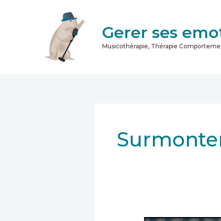
Aller
au
Gerer ses emo
contenu
Musicothérapie, Thérapie Comporteme
Surmonter 