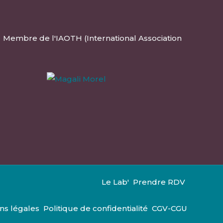
r. Membre de l'IAOTH (International Association
Le Lab'
Prendre RDV
ns légales
Politique de confidentialité
CGV-CGU