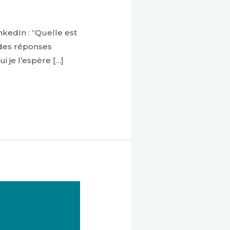
inkedIn : “Quelle est
é des réponses
i je l’espère […]