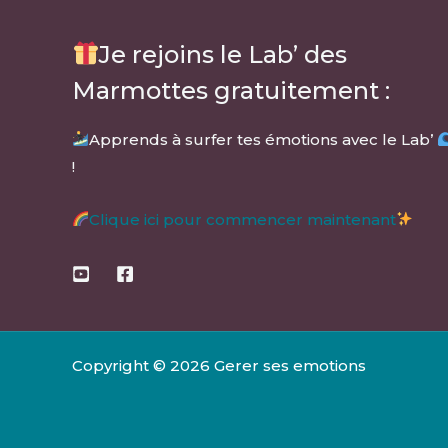
Je rejoins le Lab’ des
Marmottes gratuitement :
Apprends à surfer tes émotions avec le Lab’
!
Clique ici pour commencer maintenant
Copyright © 2026 Gerer ses emotions