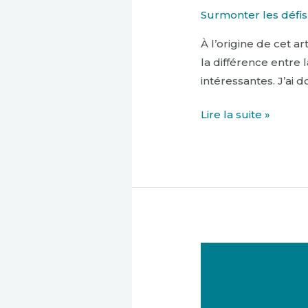
Surmonter les défis
À l’origine de cet ar
la différence entre 
intéressantes. J’ai 
Lire la suite »
« Naviguer
à
Travers
les