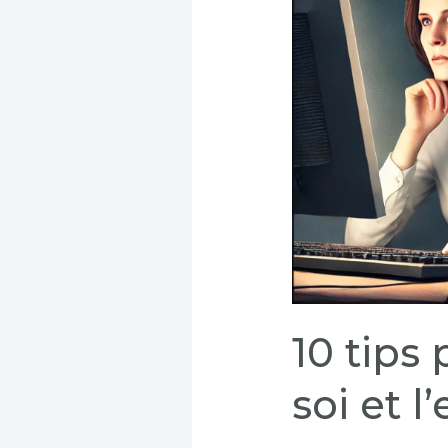
10 tips
soi et l